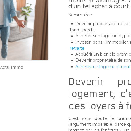
moins 6 avantages é
d’un tel achat à court
Sommaire :
Devenir propriétaire de s
fonds perdu
Acheter son logement, po
Investir dans l’immobilier
retraite
Acquérir un bien : le premi
Devenir propriétaire de so
Acheter un logement neuf
Actu Immo
Devenir pr
logement, c’
des loyers à 
C’est sans doute le premi
l’argument imparable, parce que
l’argent par les fenêtres », u