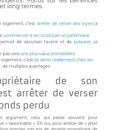
vidents. Focus sur les bénéfices
 et long termes.
on logement, c’est
arrêter de verser des loyers
à
ur
commencer à se constituer un patrimoine
 permet de sécuriser l’avenir et de
préparer sa
er pas vers
une plus-value immobilière
n logement, c’est
se sentir réellement chez soi
: de multiples avantages
opriétaire de son
est arrêter de verser
fonds perdu
er argument, celui qui passe souvent pour
 « raisonnable ». Eh oui, pour arrêter de « jeter
n bon premier pas est de devenir propriétaire de