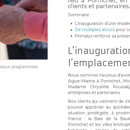
lieu à Pornichet, en
clients et partenaires.
Sommaire :
L’inauguration d’une résid
De multiples atouts
pour c
Primalys renforce sa prés
L’inaugurati
l’emplacemen
ravaux programmes
Nous sommes heureux d’avoir a
Aigue-Marine à Pornichet, Mons
Madame Chrystèle Roussaly 
entreprises et partenaires.
Nos clients qui viennent de s’
pouvoir apprécier au quotidie
situation privilégiée, à prox
France : la Baie de la Baul
Pornichet et les villes limitr