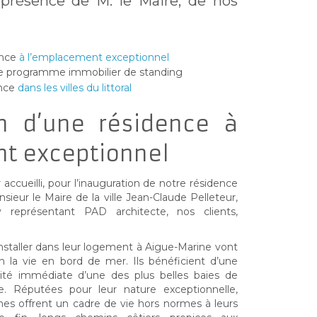
 présence de M. le Maire, de nos
ence
à l’emplacement exceptionnel
e programme immobilier de standing
ence
dans les villes du littoral
on d’une résidence à
t exceptionnel
ccueilli, pour l’inauguration de notre résidence
ieur le Maire de la ville Jean-Claude Pelleteur,
représentant PAD architecte, nos clients,
installer dans leur logement à Aigue-Marine vont
n la vie en bord de mer. Ils bénéficient d’une
imité immédiate d’une des plus belles baies de
e. Réputées pour leur nature exceptionnelle,
ophes offrent un cadre de vie hors normes à leurs