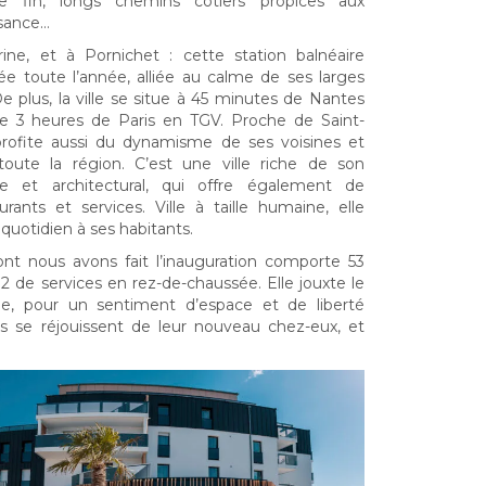
e fin, longs chemins côtiers propices aux
isance…
rine, et à Pornichet : cette station balnéaire
mée toute l’année, alliée au calme de ses larges
 plus, la ville se situe à 45 minutes de Nantes
de 3 heures de Paris en TGV. Proche de Saint-
 profite aussi du dynamisme de ses voisines et
 toute la région. C’est une ville riche de son
que et architectural, qui offre également de
nts et services. Ville à taille humaine, elle
quotidien à ses habitants.
nt nous avons fait l’inauguration comporte 53
de services en rez-de-chaussée. Elle jouxte le
e, pour un sentiment d’espace et de liberté
ts se réjouissent de leur nouveau chez-eux, et